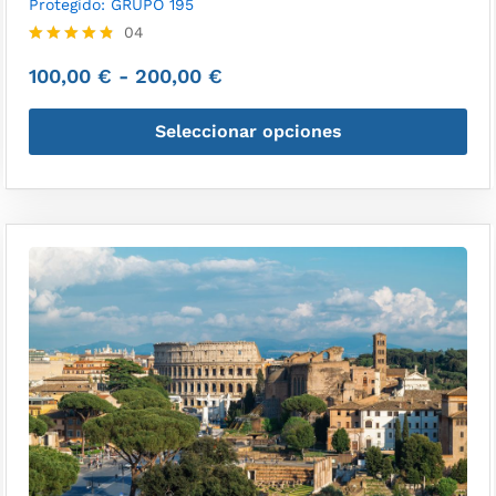
Protegido: GRUPO 195
04
Valorado
100,00
€
-
200,00
€
con
4.75
de 5
Seleccionar opciones