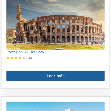
Protegido: GRUPO 225
04
Valorado
con
4.25
Leer más
de 5