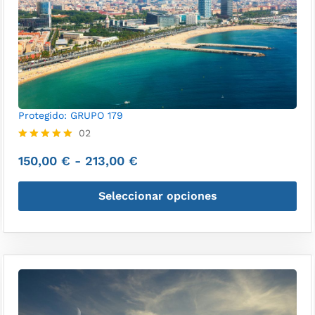
Protegido: GRUPO 179
02
Valorado
150,00
€
-
213,00
€
con
5.00
de 5
Seleccionar opciones