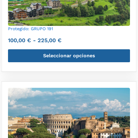
Protegido: GRUPO 191
100,00
€
-
225,00
€
Seleccionar opciones