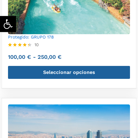
Abrir barra de herramientas
Protegido: GRUPO 178
10
Valorado
100,00
€
-
250,00
€
con
4.30
de 5
Seleccionar opciones