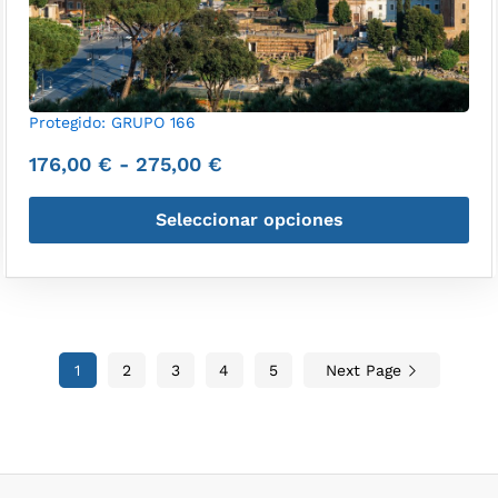
Protegido: GRUPO 166
176,00
€
-
275,00
€
Seleccionar opciones
1
2
3
4
5
Next Page