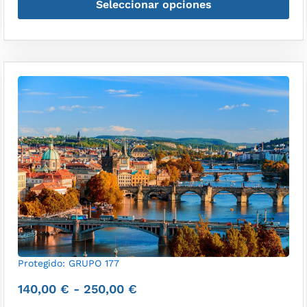
Seleccionar opciones
Protegido: GRUPO 177
140,00
€
-
250,00
€