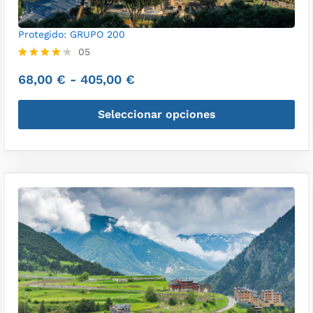
Protegido: GRUPO 200
05
Valorado
68,00
€
-
405,00
€
con
4.20
de 5
Seleccionar opciones