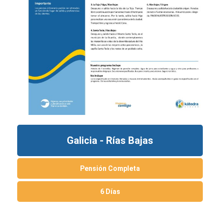
Galicia - Rías Bajas
Pensión Completa
6 Días